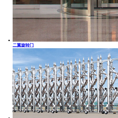
二翼旋转门