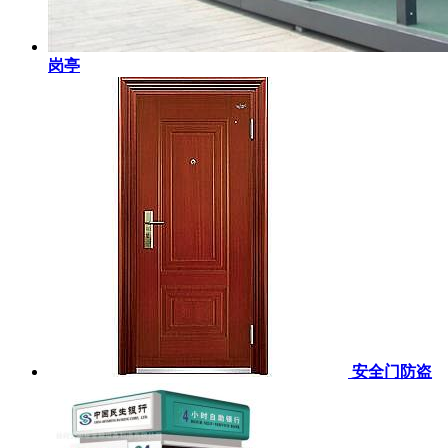
岗亭
安全门防盗