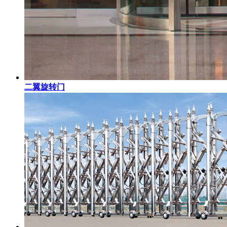
二翼旋转门