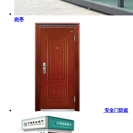
岗亭
安全门防盗